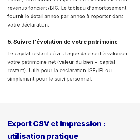
120
revenus fonciers/BIC. Le tableau d'amortissement
(an
1 210 €
816 €
333 €
60 
10)
fournit le détail année par année à reporter dans
votre déclaration.
121
1 210 €
819 €
331 €
60 
122
1 210 €
821 €
329 €
60 
5. Suivre l'évolution de votre patrimoine
123
1 210 €
823 €
326 €
60 
Le capital restant dû à chaque date sert à valoriser
124
1 210 €
826 €
324 €
60 
votre patrimoine net (valeur du bien − capital
125
1 210 €
828 €
322 €
60 
restant). Utile pour la déclaration ISF/IFI ou
126
1 210 €
830 €
319 €
60 
simplement pour le suivi personnel.
127
1 210 €
833 €
317 €
60 
128
1 210 €
835 €
315 €
60 
129
1 210 €
837 €
312 €
60 
130
1 210 €
840 €
310 €
60 
Export CSV et impression :
131
1 210 €
842 €
307 €
60 
utilisation pratique
132