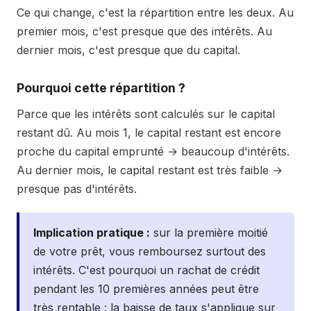
Ce qui change, c'est la répartition entre les deux. Au
34
1 210 €
640 €
510 €
60 
premier mois, c'est presque que des intérêts. Au
35
1 210 €
642 €
508 €
60 
dernier mois, c'est presque que du capital.
36
(an
1 210 €
644 €
506 €
60 
Pourquoi cette répartition ?
3)
Parce que les intérêts sont calculés sur le capital
37
1 210 €
646 €
504 €
60 
restant dû. Au mois 1, le capital restant est encore
38
1 210 €
647 €
502 €
60 
proche du capital emprunté → beaucoup d'intérêts.
39
1 210 €
649 €
500 €
60 
Au dernier mois, le capital restant est très faible →
40
1 210 €
651 €
499 €
60 
presque pas d'intérêts.
41
1 210 €
653 €
497 €
60 
42
1 210 €
655 €
495 €
60 
Implication pratique :
sur la première moitié
de votre prêt, vous remboursez surtout des
43
1 210 €
657 €
493 €
60 
intérêts. C'est pourquoi un rachat de crédit
44
1 210 €
658 €
491 €
60 
pendant les 10 premières années peut être
45
1 210 €
660 €
489 €
60 
très rentable : la baisse de taux s'applique sur