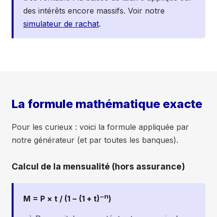
46
1 210 €
662 €
488 €
60 
des intérêts encore massifs. Voir notre
47
1 210 €
664 €
486 €
60 
simulateur de rachat
.
48
(an
1 210 €
666 €
484 €
60 
4)
49
1 210 €
668 €
482 €
60 
50
1 210 €
670 €
480 €
60 
La formule mathématique exacte
51
1 210 €
672 €
478 €
60 
52
1 210 €
673 €
476 €
60 
Pour les curieux : voici la formule appliquée par
53
1 210 €
675 €
474 €
60 
notre générateur (et par toutes les banques).
54
1 210 €
677 €
472 €
60 
Calcul de la mensualité (hors assurance)
55
1 210 €
679 €
470 €
60 
56
1 210 €
681 €
469 €
60 
−n
M = P × t / (1 − (1 + t)
)
57
1 210 €
683 €
467 €
60 
58
1 210 €
685 €
465 €
60 