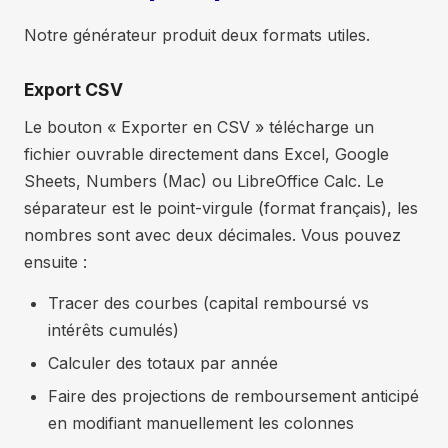
(an
1 210 €
845 €
305 €
60 
Notre générateur produit deux formats utiles.
11)
133
1 210 €
847 €
303 €
60 
Export CSV
134
1 210 €
849 €
300 €
60 
Le bouton « Exporter en CSV » télécharge un
135
1 210 €
852 €
298 €
60 
fichier ouvrable directement dans Excel, Google
136
1 210 €
854 €
295 €
60 
Sheets, Numbers (Mac) ou LibreOffice Calc. Le
137
1 210 €
857 €
293 €
60 
séparateur est le point-virgule (format français), les
138
1 210 €
859 €
291 €
60 
nombres sont avec deux décimales. Vous pouvez
ensuite :
139
1 210 €
861 €
288 €
60 
140
1 210 €
864 €
286 €
60 
Tracer des courbes (capital remboursé vs
intérêts cumulés)
141
1 210 €
866 €
283 €
60 
Calculer des totaux par année
142
1 210 €
869 €
281 €
60 
Faire des projections de remboursement anticipé
143
1 210 €
871 €
278 €
60 
en modifiant manuellement les colonnes
144