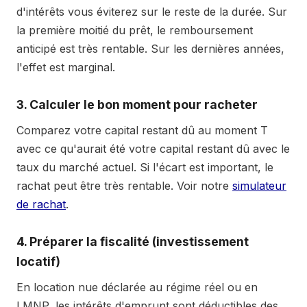
d'intérêts vous éviterez sur le reste de la durée. Sur
108
(an
1 210 €
789 €
361 €
60 
la première moitié du prêt, le remboursement
9)
anticipé est très rentable. Sur les dernières années,
109
1 210 €
791 €
358 €
60 
l'effet est marginal.
110
1 210 €
794 €
356 €
60 
3. Calculer le bon moment pour racheter
111
1 210 €
796 €
354 €
60 
Comparez votre capital restant dû au moment T
112
1 210 €
798 €
352 €
60 
avec ce qu'aurait été votre capital restant dû avec le
113
1 210 €
800 €
349 €
60 
taux du marché actuel. Si l'écart est important, le
114
1 210 €
803 €
347 €
60 
rachat peut être très rentable. Voir notre
simulateur
115
1 210 €
805 €
345 €
60 
de rachat
.
116
1 210 €
807 €
342 €
60 
4. Préparer la fiscalité (investissement
117
1 210 €
809 €
340 €
60 
locatif)
118
1 210 €
812 €
338 €
60 
En location nue déclarée au régime réel ou en
119
1 210 €
814 €
336 €
60 
LMNP, les intérêts d'emprunt sont déductibles des