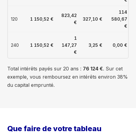
83
1 210 €
735 €
414 €
60 
114
84
823,42
(an
1 210 €
737 €
412 €
60 
120
1 150,52 €
327,10 €
580,67
€
7)
€
85
1 210 €
739 €
410 €
60 
1
86
1 210 €
742 €
408 €
60 
240
1 150,52 €
147,27
3,25 €
0,00 €
€
87
1 210 €
744 €
406 €
60 
88
1 210 €
746 €
404 €
60 
Total intérêts payés sur 20 ans :
76 124 €
. Sur cet
89
1 210 €
748 €
402 €
60 
exemple, vous remboursez en intérêts environ 38%
du capital emprunté.
90
1 210 €
750 €
400 €
60 
91
1 210 €
752 €
398 €
60 
92
1 210 €
754 €
395 €
60 
93
1 210 €
756 €
393 €
60 
94
1 210 €
758 €
391 €
60 
Que faire de votre tableau
95
1 210 €
761 €
389 €
60 