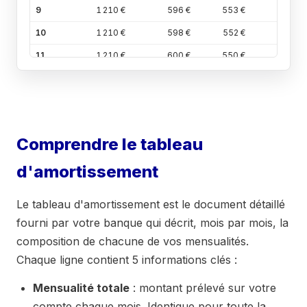
9
1 210 €
596 €
553 €
60 
10
1 210 €
598 €
552 €
60 
11
1 210 €
600 €
550 €
60 
12
(an
1 210 €
601 €
548 €
60 
1)
13
1 210 €
603 €
547 €
60 
Comprendre le tableau
14
1 210 €
605 €
545 €
60 
d'amortissement
15
1 210 €
607 €
543 €
60 
16
1 210 €
608 €
541 €
60 
Le tableau d'amortissement est le document détaillé
17
1 210 €
610 €
540 €
60 
fourni par votre banque qui décrit, mois par mois, la
composition de chacune de vos mensualités.
18
1 210 €
612 €
538 €
60 
Chaque ligne contient 5 informations clés :
19
1 210 €
613 €
536 €
60 
Mensualité totale
20
1 210 €
: montant prélevé sur votre
615 €
534 €
60 
compte chaque mois. Identique pour toute la