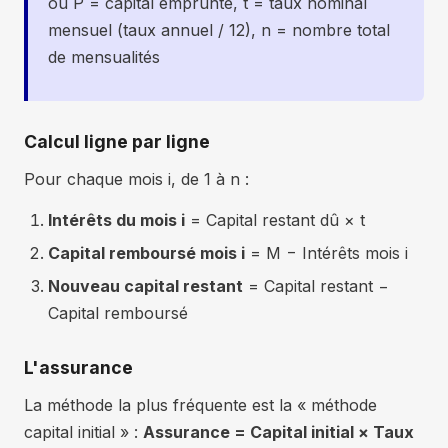
où P = capital emprunté, t = taux nominal
mensuel (taux annuel / 12), n = nombre total
59
1 210 €
687 €
463 €
60 
de mensualités
60
(an
1 210 €
689 €
461 €
60 
5)
61
1 210 €
691 €
459 €
60 
Calcul ligne par ligne
62
1 210 €
693 €
457 €
60 
Pour chaque mois i, de 1 à n :
63
1 210 €
695 €
455 €
60 
Intérêts du mois i
= Capital restant dû × t
64
1 210 €
697 €
453 €
60 
Capital remboursé mois i
= M − Intérêts mois i
65
1 210 €
699 €
451 €
60 
Nouveau capital restant
= Capital restant −
66
1 210 €
701 €
449 €
60 
Capital remboursé
67
1 210 €
703 €
447 €
60 
L'assurance
68
1 210 €
705 €
445 €
60 
69
1 210 €
707 €
443 €
60 
La méthode la plus fréquente est la « méthode
capital initial » :
Assurance = Capital initial × Taux
70
1 210 €
709 €
441 €
60 