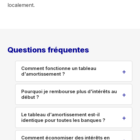
193
1 210 €
1 004 €
146 €
60 
localement.
194
1 210 €
1 007 €
143 €
60 
195
1 210 €
1 009 €
140 €
60 
196
1 210 €
1 012 €
137 €
60 
197
1 210 €
1 015 €
135 €
60 
Questions fréquentes
198
1 210 €
1 018 €
132 €
60 
199
1 210 €
1 021 €
129 €
60 
Comment fonctionne un tableau
d'amortissement ?
200
1 210 €
1 024 €
126 €
60 
201
1 210 €
1 027 €
123 €
60 
Chaque ligne représente un mois et détaille : la
Pourquoi je rembourse plus d'intérêts au
mensualité totale (constante sur la durée du prêt
202
1 210 €
1 030 €
120 €
60 
début ?
à taux fixe), la part « capital remboursé » (qui
203
1 210 €
1 032 €
117 €
60 
augmente progressivement), la part « intérêts »
Parce que les intérêts sont calculés sur le capital
(qui diminue progressivement), l'assurance
Le tableau d'amortissement est-il
restant dû à chaque échéance. Au mois 1, le
204
identique pour toutes les banques ?
(constante en général), et le capital restant dû
(an
1 210 €
1 035 €
114 €
60 
capital restant est presque égal au capital
après ce paiement.
17)
emprunté → la part d'intérêts est maximale. Au
Les chiffres dépendent du capital, du taux et de
dernier mois, le capital restant est minimal → la
Comment économiser des intérêts en
la durée donc varieront. La formule mathématique
205
1 210 €
1 038 €
111 €
60 